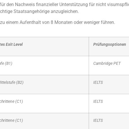
für den Nachweis finanzieller Unterstützung für nicht visumspfl
lichtige Staatsangehörige anzugleichen.
e zu einem Aufenthalt von 8 Monaten oder weniger führen.
es Exit Level
Prüfungsoptionen
ufe (B1)
Cambridge PET
ttelstufe (B2)
IELTS
chrittene (C1)
IELTS
chrittene (C1)
IELTS