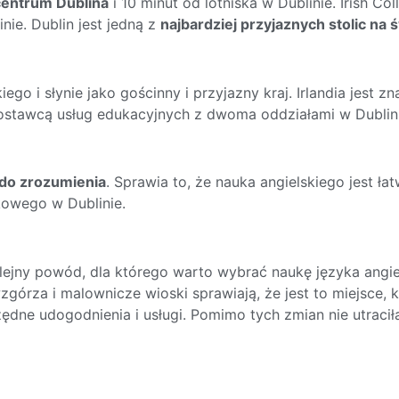
centrum Dublina
i 10 minut od lotniska w Dublinie. Irish C
nie. Dublin jest jedną z
najbardziej przyjaznych stolic na 
ego i słynie jako gościnny i przyjazny kraj. Irlandia jest z
ym dostawcą usług edukacyjnych z dwoma oddziałami w Dubli
 do zrozumienia
. Sprawia to, że nauka angielskiego jest ła
owego w Dublinie.
ejny powód, dla którego warto wybrać naukę języka angielsk
wzgórza i malownicze wioski sprawiają, że jest to miejsce,
rzędne udogodnienia i usługi. Pomimo tych zmian nie utraci