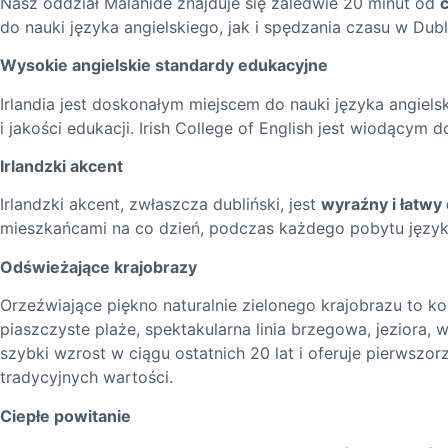
Nasz oddział Malahide znajduje się zaledwie 20 minut od
do nauki języka angielskiego, jak i spędzania czasu w Dubli
Wysokie angielskie standardy edukacyjne
Irlandia jest doskonałym miejscem do nauki języka angielski
i jakości edukacji. Irish College of English jest wiodąc
Irlandzki akcent
Irlandzki akcent, zwłaszcza dubliński, jest
wyraźny i łatwy
mieszkańcami na co dzień, podczas każdego pobytu język
Odświeżające krajobrazy
Orzeźwiające piękno naturalnie zielonego krajobrazu to kol
piaszczyste plaże, spektakularna linia brzegowa, jeziora, 
szybki wzrost w ciągu ostatnich 20 lat i oferuje pierwszo
tradycyjnych wartości.
Ciepłe powitanie