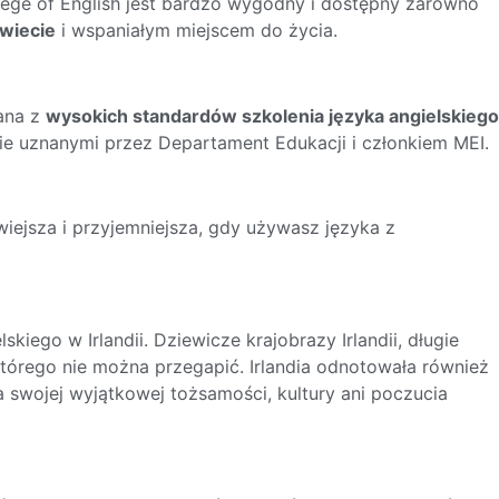
ollege of English jest bardzo wygodny i dostępny zarówno
świecie
i wspaniałym miejscem do życia.
nana z
wysokich standardów szkolenia języka angielskiego
nie uznanymi przez Departament Edukacji i członkiem MEI.
twiejsza i przyjemniejsza, gdy używasz języka z
iego w Irlandii. Dziewicze krajobrazy Irlandii, długie
 którego nie można przegapić. Irlandia odnotowała również
ła swojej wyjątkowej tożsamości, kultury ani poczucia