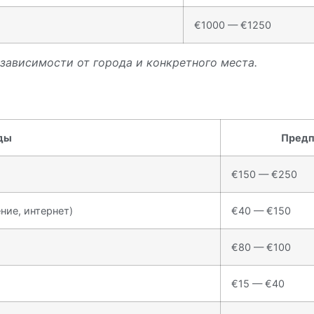
€1000 — €1250
зависимости от города и конкретного места.
ды
Предп
€150 — €250
ние, интернет)
€40 — €150
€80 — €100
€15 — €40